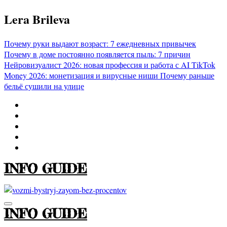
Перейти
Lera Brileva
к
содержимому
Почему руки выдают возраст: 7 ежедневных привычек
Почему в доме постоянно появляется пыль: 7 причин
Нейровизуалист 2026: новая профессия и работа с AI
TikTok
Money 2026: монетизация и вирусные ниши
Почему раньше
бельё сушили на улице
INFO GUIDE
INFO GUIDE