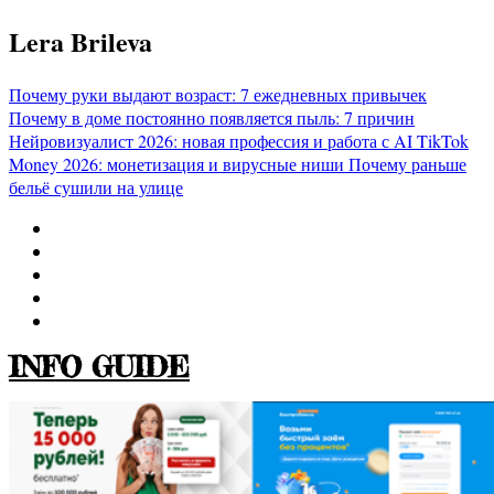
Перейти
Lera Brileva
к
содержимому
Почему руки выдают возраст: 7 ежедневных привычек
Почему в доме постоянно появляется пыль: 7 причин
Нейровизуалист 2026: новая профессия и работа с AI
TikTok
Money 2026: монетизация и вирусные ниши
Почему раньше
бельё сушили на улице
INFO GUIDE