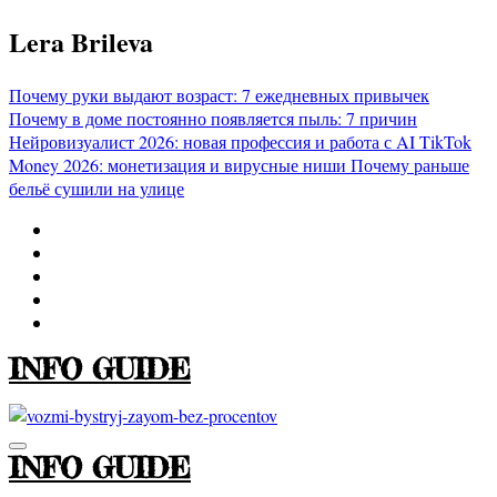
Перейти
Lera Brileva
к
содержимому
Почему руки выдают возраст: 7 ежедневных привычек
Почему в доме постоянно появляется пыль: 7 причин
Нейровизуалист 2026: новая профессия и работа с AI
TikTok
Money 2026: монетизация и вирусные ниши
Почему раньше
бельё сушили на улице
INFO GUIDE
INFO GUIDE