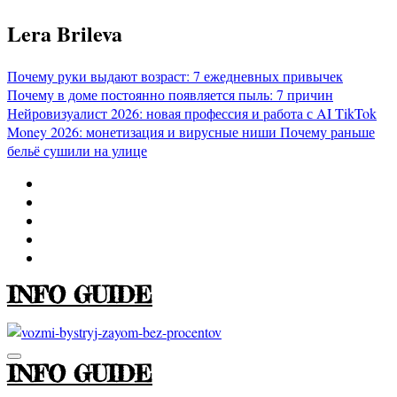
Перейти
Lera Brileva
к
содержимому
Почему руки выдают возраст: 7 ежедневных привычек
Почему в доме постоянно появляется пыль: 7 причин
Нейровизуалист 2026: новая профессия и работа с AI
TikTok
Money 2026: монетизация и вирусные ниши
Почему раньше
бельё сушили на улице
INFO GUIDE
INFO GUIDE