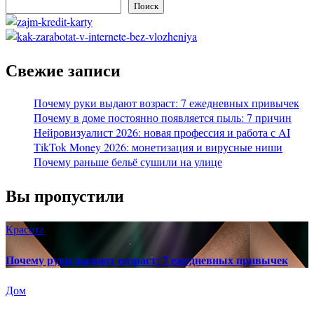
Поиск
Свежие записи
Почему руки выдают возраст: 7 ежедневных привычек
Почему в доме постоянно появляется пыль: 7 причин
Нейровизуалист 2026: новая профессия и работа с AI
TikTok Money 2026: монетизация и вирусные ниши
Почему раньше бельё сушили на улице
Вы пропустили
Красота
Почему руки выдают возраст: 7 ежедневных привычек
Дом