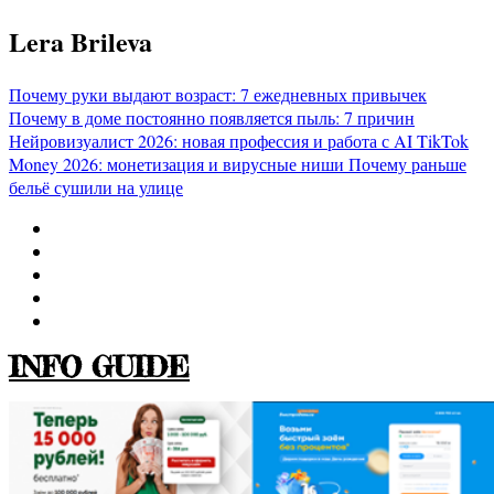
Перейти
Lera Brileva
к
содержимому
Почему руки выдают возраст: 7 ежедневных привычек
Почему в доме постоянно появляется пыль: 7 причин
Нейровизуалист 2026: новая профессия и работа с AI
TikTok
Money 2026: монетизация и вирусные ниши
Почему раньше
бельё сушили на улице
INFO GUIDE