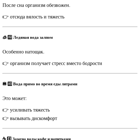
После сна организм обезвожен.
👉 отсюда вялость и тяжесть
🧊 2️⃣ Ледяная вода залпом
Особенно натощак.
👉 организм получает стресс вместо бодрости
🍔 3️⃣ Вода прямо во время еды литрами
Это может:
👉 усиливать тяжесть
👉 вызывать дискомфорт
☕ 4️⃣ Замена воды кофе и напитками