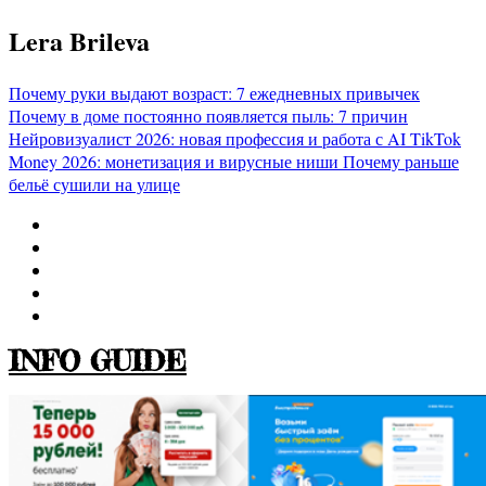
Перейти
Lera Brileva
к
содержимому
Почему руки выдают возраст: 7 ежедневных привычек
Почему в доме постоянно появляется пыль: 7 причин
Нейровизуалист 2026: новая профессия и работа с AI
TikTok
Money 2026: монетизация и вирусные ниши
Почему раньше
бельё сушили на улице
INFO GUIDE