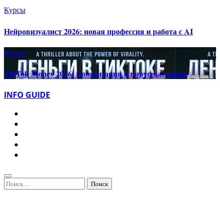
Курсы
Нейровизуалист 2026: новая профессия и работа с AI
Курсы
TikTok Money 2026: монетизация и вирусные ниши
INFO GUIDE
Найти: