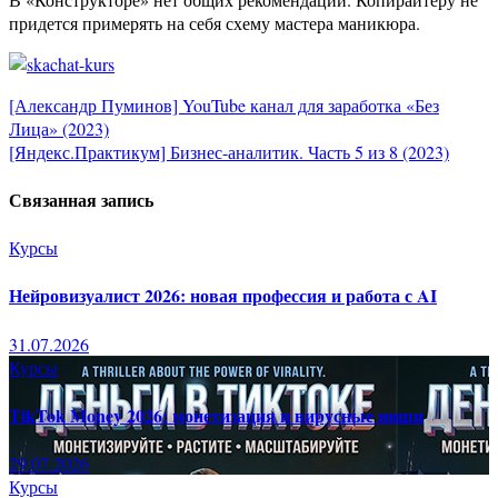
придется примерять на себя схему мастера маникюра.
Навигация
[Александр Пуминов] YouTube канал для заработка «Без
Лица» (2023)
по
[Яндекс.Практикум] Бизнес-аналитик. Часть 5 из 8 (2023)
записям
Связанная запись
Курсы
Нейровизуалист 2026: новая профессия и работа с AI
31.07.2026
Курсы
TikTok Money 2026: монетизация и вирусные ниши
29.07.2026
Курсы